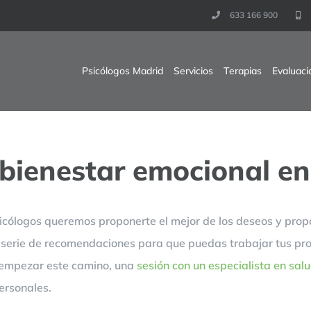
633 166 900
Psicólogos Madrid
Servicios
Terapias
Evaluaci
 bienestar emocional e
ólogos queremos proponerte el mejor de los deseos y propós
 serie de recomendaciones para que puedas trabajar tus propi
a empezar este camino, una
sesión con un especialista en sal
ersonales.