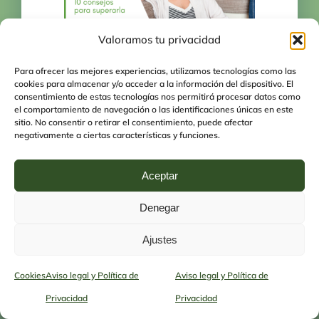
Valoramos tu privacidad
Crisis de pareja: 10
consejos para superarla
Para ofrecer las mejores experiencias, utilizamos tecnologías como las
cookies para almacenar y/o acceder a la información del dispositivo. El
03-12-2024
|
Problemas de Pareja y Sexuales
consentimiento de estas tecnologías nos permitirá procesar datos como
el comportamiento de navegación o las identificaciones únicas en este
sitio. No consentir o retirar el consentimiento, puede afectar
negativamente a ciertas características y funciones.
Aceptar
Denegar
Ajustes
Hafefobia, miedo a ser
Cookies
Aviso legal y Política de
Aviso legal y Política de
tocado
Privacidad
Privacidad
08-05-2024
|
Tipos de fobias