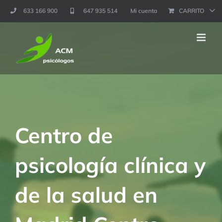
Saltar
633 166 900
647 935 514
Mi cuenta
CARRITO
al
contenido
Centro de
psicología clínica y
de la salud en