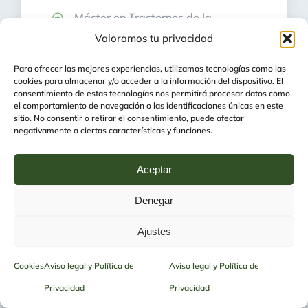
Máster en Trastornos de la
Personalidad en la Universidad
Valoramos tu privacidad
Complutense de Madrid (2020 –
Para ofrecer las mejores experiencias, utilizamos tecnologías como las
actualidad)
cookies para almacenar y/o acceder a la información del dispositivo. El
consentimiento de estas tecnologías nos permitirá procesar datos como
Curso Intervención con el vacío en
el comportamiento de navegación o las identificaciones únicas en este
psicoterapia (2021)
sitio. No consentir o retirar el consentimiento, puede afectar
negativamente a ciertas características y funciones.
Curso Trabajar con la crítica interna
(2021)
Aceptar
Curso comprender y tratar la
Denegar
vergüenza crónica (2021)
Ajustes
Curso Tratamiento de la disociación
compleja (2021)
Cookies
Aviso legal y Política de
Aviso legal y Política de
Curso Terapia EMDR con niños
Privacidad
Privacidad
(2021)