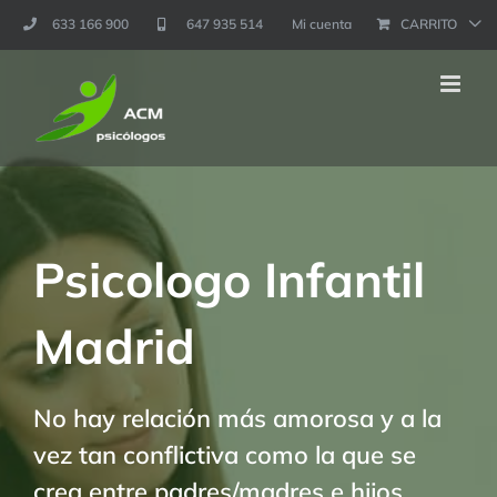
Saltar
633 166 900
647 935 514
Mi cuenta
CARRITO
al
contenido
Psicologo Infantil
Madrid
No hay relación más amorosa y a la
vez tan conflictiva como la que se
crea entre padres/madres e hijos.