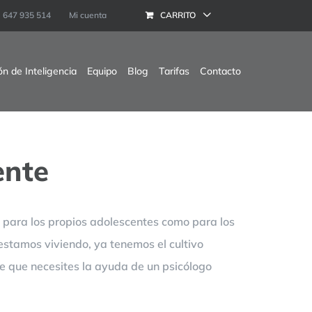
647 935 514
Mi cuenta
CARRITO
ón de Inteligencia
Equipo
Blog
Tarifas
Contacto
ente
o para los propios adolescentes como para los
stamos viviendo, ya tenemos el cultivo
le que necesites la ayuda de un psicólogo