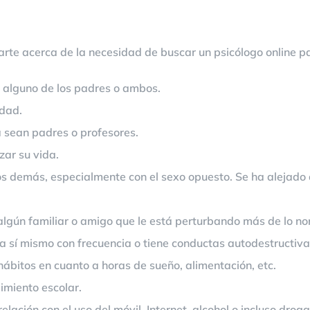
rte acerca de la necesidad de buscar un psicólogo online pa
y alguno de los padres o ambos.
dad.
a sean padres o profesores.
ar su vida.
s demás, especialmente con el sexo opuesto. Se ha alejado d
 algún familiar o amigo que le está perturbando más de lo no
a sí mismo con frecuencia o tiene conductas autodestructiva
ábitos en cuanto a horas de sueño, alimentación, etc.
imiento escolar.
lación con el uso del móvil, Internet, alcohol o incluso droga