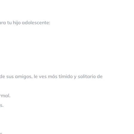
ra tu hijo adolescente:
e sus amigos, le ves más tímido y solitario de
rmal.
s.
s.