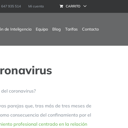
647 935 514
Mi cuenta
CARRITO
ón de Inteligencia
Equipo
Blog
Tarifas
Contacto
oronavirus
 del coronavirus?
vas parejas que, tras más de tres meses de
 como consecuencia del confinamiento por el
nto profesional centrado en la relación