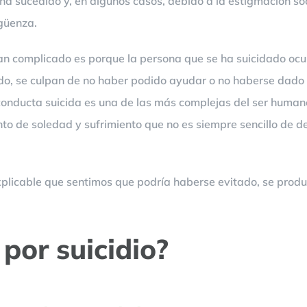
 sucedido y, en algunos casos, debido a la estigmación soci
rgüenza.
 tan complicado es porque la persona que se ha suicidado oc
dido, se culpan de no haber podido ayudar o no haberse dado
a conducta suicida es una de las más complejas del ser human
o de soledad y sufrimiento que no es siempre sencillo de d
explicable que sentimos que podría haberse evitado, se prod
por suicidio?