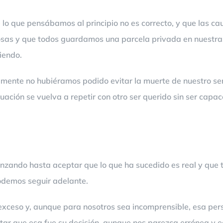
o que pensábamos al principio no es correcto, y que las cau
sas y que todos guardamos una parcela privada en nuestras
iendo.
ente no hubiéramos podido evitar la muerte de nuestro ser
tuación se vuelva a repetir con otro ser querido sin ser capa
anzando hasta aceptar que lo que ha sucedido es real y que 
podemos seguir adelante.
ceso y, aunque para nosotros sea incomprensible, esa person
tar que esa fue su decisión, aunque nos parezca errónea y 