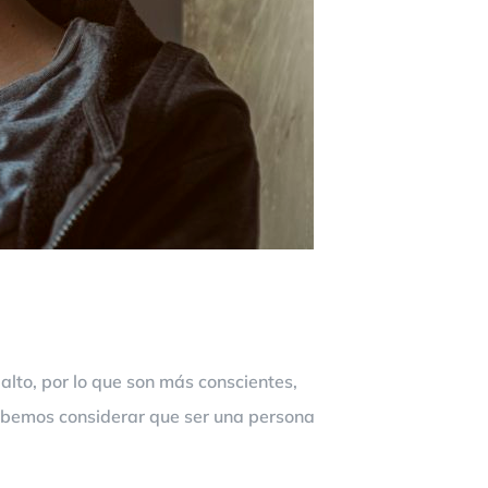
alto, por lo que son más conscientes,
debemos considerar que ser una persona