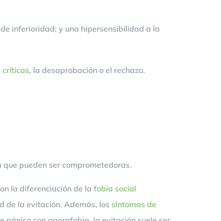
e inferioridad; y una hipersensibilidad a la
s
críticas
, la desaprobación o el rechazo.
 a que pueden ser comprometedoras.
on la diferenciación de la
fobia social
d de la evitación. Además, los
síntomas de
 pánico con agorafobia, la evitación suele ser