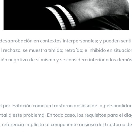
saprobación en contextos interpersonales; y pueden sentirse
al rechazo, se muestra tímido; retraído; e inhibido en situac
ón negativa de sí mismo y se considera inferior a los demás
por evitación como un trastorno ansioso de la personalidad. 
l a este problema. En todo caso, los requisitos para el dia
ce referencia implícita al componente ansioso del trastorno d