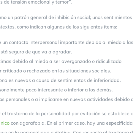
s de tensión emocional y temor”.
o un patrón general de inhibición social; unos sentimientos d
textos, como indican algunos de los siguientes ítems:
e un contacto interpersonal importante debido al miedo a la
 está seguro de que va a agradar.
timas debido al miedo a ser avergonzado o ridiculizado.
 criticado o rechazado en las situaciones sociales.
sonales nuevas a causa de sentimientos de inferioridad.
sonalmente poco interesante o inferior a los demás.
gos personales o a implicarse en nuevas actividades debido
 el trastorno de la personalidad por evitación se establece c
ánico
con agorafobia. En el primer caso, hay una especificida
e en la personalidad evitativa. Con respecto al trastorno de