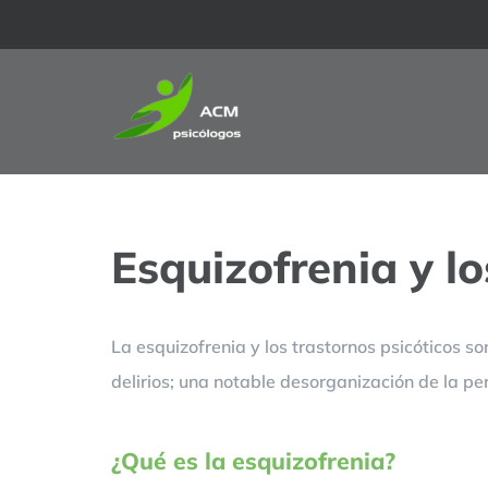
Saltar
al
contenido
Esquizofrenia y lo
La esquizofrenia y los trastornos psicóticos s
delirios; una notable desorganización de la pe
¿Qué es la esquizofrenia?